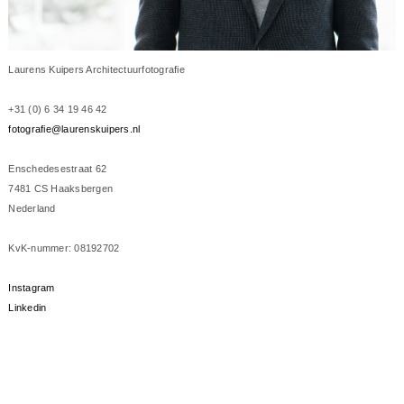
Laurens Kuipers Architectuurfotografie
+31 (0) 6 34 19 46 42
fotografie@laurenskuipers.nl
Enschedesestraat 62
7481 CS Haaksbergen
Nederland
KvK-nummer: 08192702
Instagram
Linkedin